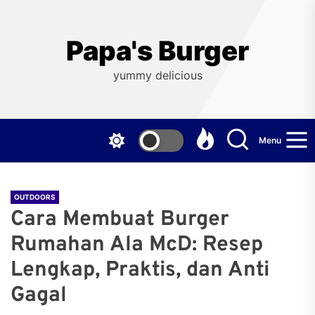
Skip
to
the
Papa's Burger
content
yummy delicious
Menu
OUTDOORS
Cara Membuat Burger
Rumahan Ala McD: Resep
Lengkap, Praktis, dan Anti
Gagal