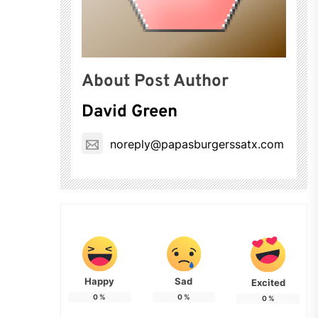
About Post Author
David Green
noreply@papasburgerssatx.com
Happy
Sad
Excited
0
%
0
%
0
%