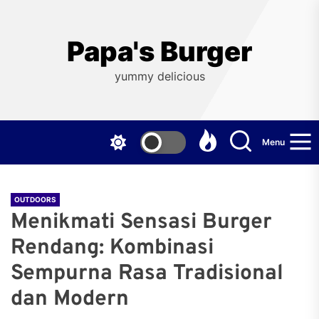
Skip
to
the
Papa's Burger
content
yummy delicious
Menu
OUTDOORS
Menikmati Sensasi Burger
Rendang: Kombinasi
Sempurna Rasa Tradisional
dan Modern