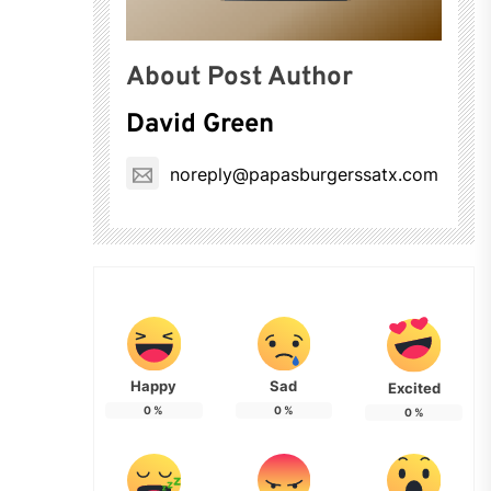
About Post Author
David Green
noreply@papasburgerssatx.com
Happy
Sad
Excited
0
%
0
%
0
%