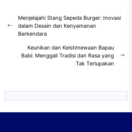
Post
Menjelajahi Stang Sepeda Burger: Inovasi
navigation
dalam Desain dan Kenyamanan
Previous
Berkendara
post:
Keunikan dan Keistimewaan Bapau
Babi: Menggali Tradisi dan Rasa yang
Ne
Tak Terlupakan
pos