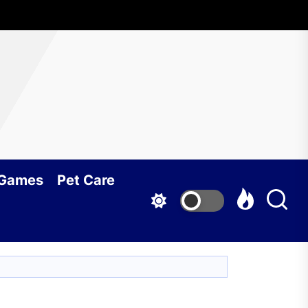
 Games
Pet Care