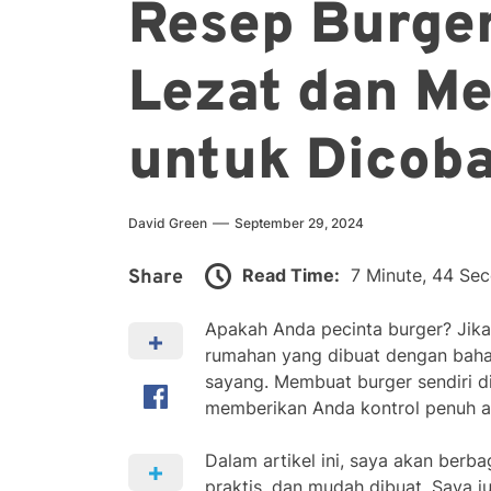
Resep Burge
Lezat dan M
untuk Dicoba
David Green
September 29, 2024
Read Time:
7 Minute, 44 Se
Share
Apakah Anda pecinta burger? Jika
rumahan yang dibuat dengan baha
sayang. Membuat burger sendiri d
memberikan Anda kontrol penuh at
Dalam artikel ini, saya akan berb
praktis, dan mudah dibuat. Saya 