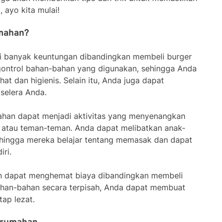
 ayo kita mulai!
mahan?
i banyak keuntungan dibandingkan membeli burger
gontrol bahan-bahan yang digunakan, sehingga Anda
t dan higienis. Selain itu, Anda juga dapat
selera Anda.
ahan dapat menjadi aktivitas yang menyenangkan
 atau teman-teman. Anda dapat melibatkan anak-
hingga mereka belajar tentang memasak dan dapat
ri.
n dapat menghemat biaya dibandingkan membeli
ahan-bahan secara terpisah, Anda dapat membuat
ap lezat.