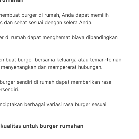
 rumahan
 membuat burger di rumah, Anda dapat memilih
s dan sehat sesuai dengan selera Anda.
er di rumah dapat menghemat biaya dibandingkan
embuat burger bersama keluarga atau teman-teman
ng menyenangkan dan mempererat hubungan.
burger sendiri di rumah dapat memberikan rasa
sendiri.
ciptakan berbagai variasi rasa burger sesuai
kualitas untuk burger rumahan