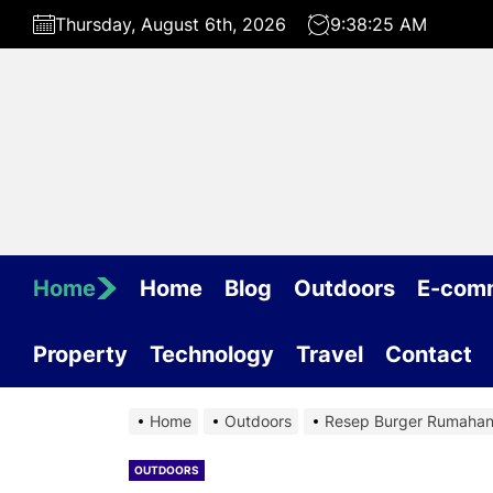
Skip
Thursday, August 6th, 2026
9:38:26 AM
to
the
content
Home
Home
Blog
Outdoors
E-com
Property
Technology
Travel
Contact
Home
Outdoors
Resep Burger Rumahan 
OUTDOORS