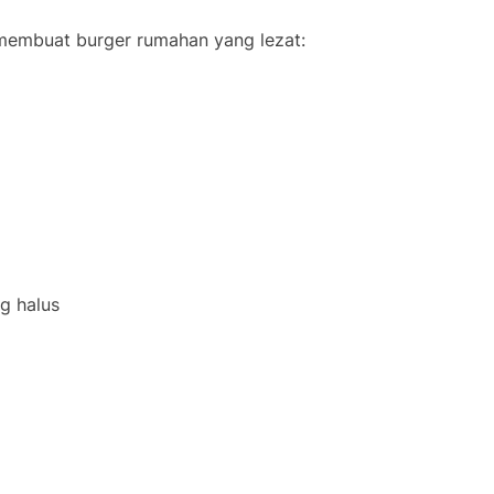
 membuat burger rumahan yang lezat:
g halus